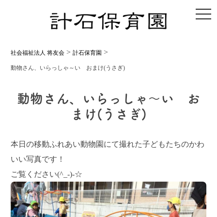
toggl
>
>
社会福祉法人 将友会
計石保育園
動物さん、いらっしゃ～い おまけ(うさぎ)
動物さん、いらっしゃ～い お
まけ(うさぎ)
本日の移動ふれあい動物園にて撮れた子どもたちのかわ
いい写真です！
ご覧ください(^_-)-☆