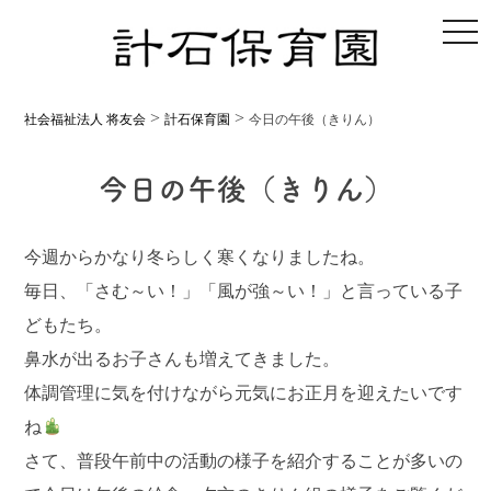
toggl
>
>
社会福祉法人 将友会
計石保育園
今日の午後（きりん）
今日の午後（きりん）
今週からかなり冬らしく寒くなりましたね。
毎日、「さむ～い！」「風が強～い！」と言っている子
どもたち。
鼻水が出るお子さんも増えてきました。
体調管理に気を付けながら元気にお正月を迎えたいです
ね
さて、普段午前中の活動の様子を紹介することが多いの