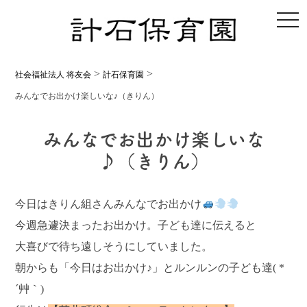
toggl
>
>
社会福祉法人 将友会
計石保育園
みんなでお出かけ楽しいな♪（きりん）
みんなでお出かけ楽しいな
♪（きりん）
今日はきりん組さんみんなでお出かけ
今週急遽決まったお出かけ。子ども達に伝えると
大喜びで待ち遠しそうにしていました。
朝からも「今日はお出かけ♪」とルンルンの子ども達( *
´艸｀)