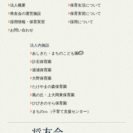
法人概要
保育生活について
将友会の運営施設
保育実習について
採用情報・保育実習
採用について
お問い合わせ
法人内施設
あしきた・まちのこども園
計石保育園
湯浦保育園
大野保育園
たけやまの森保育園
風の丘・上大岡東保育園
ひびきのそら保育園
まちのco.（子育て支援センター）