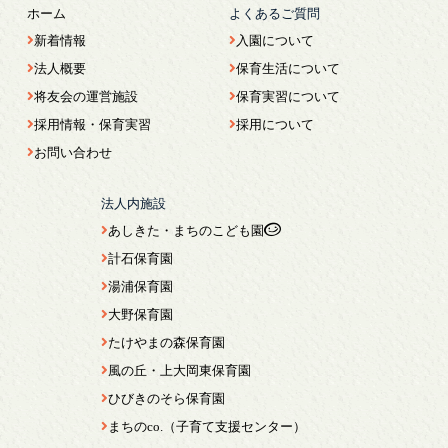
ホーム
よくあるご質問
新着情報
入園について
法人概要
保育生活について
将友会の運営施設
保育実習について
採用情報・保育実習
採用について
お問い合わせ
法人内施設
あしきた・まちのこども園
計石保育園
湯浦保育園
大野保育園
たけやまの森保育園
風の丘・上大岡東保育園
ひびきのそら保育園
まちのco.（子育て支援センター）