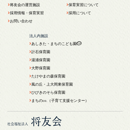
将友会の運営施設
保育実習について
採用情報・保育実習
採用について
お問い合わせ
法人内施設
あしきた・まちのこども園
計石保育園
湯浦保育園
大野保育園
たけやまの森保育園
風の丘・上大岡東保育園
ひびきのそら保育園
まちのco.（子育て支援センター）
将友会
社会福祉法人