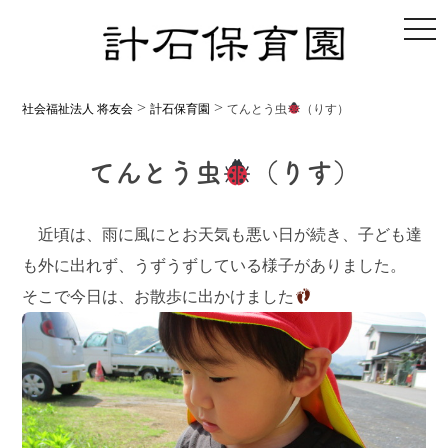
toggl
>
>
社会福祉法人 将友会
計石保育園
てんとう虫
（りす）
てんとう虫
（りす）
近頃は、雨に風にとお天気も悪い日が続き、子ども達
も外に出れず、うずうずしている様子がありました。
そこで今日は、お散歩に出かけました