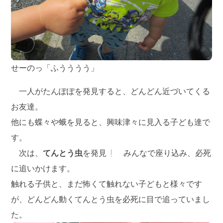
せーのっ「ふうううう」
一人がたんぽぽを発見すると、どんどん近づいてくる
お友達。
他にも蝶々や蛾を見ると、興味津々に見入る子ども達で
す。
次は、
てんとう虫
を発見
みんなで座り込み、必死
に追いかけます。
触れる子供と、まだ怖くて触れない子どもと様々です
が、どんどん動くてんとう虫を必死に目で追っていまし
た。