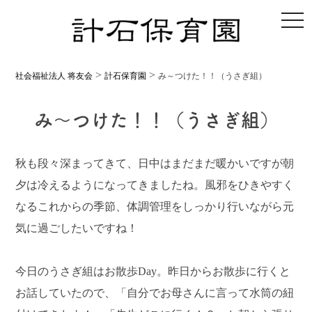
toggl
>
>
社会福祉法人 将友会
計石保育園
み～つけた！！（うさぎ組）
み～つけた！！（うさぎ組）
秋も段々深まってきて、日中はまだまだ暖かいですが朝
夕は冷えるようになってきましたね。風邪をひきやすく
なるこれからの季節、体調管理をしっかり行いながら元
気に過ごしたいですね！
今日のうさぎ組はお散歩Day。昨日からお散歩に行くと
お話していたので、「自分でお母さんに言って水筒の紐