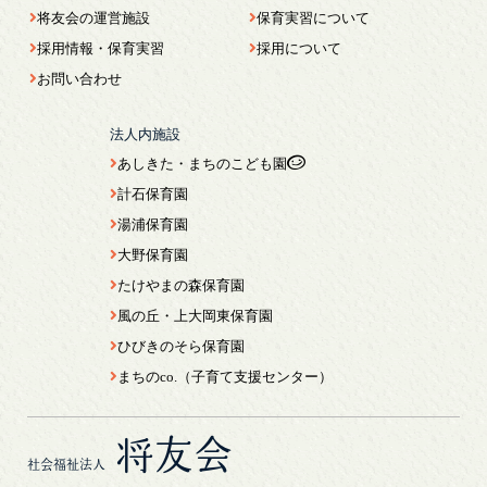
将友会の運営施設
保育実習について
採用情報・保育実習
採用について
お問い合わせ
法人内施設
あしきた・まちのこども園
計石保育園
湯浦保育園
大野保育園
たけやまの森保育園
風の丘・上大岡東保育園
ひびきのそら保育園
まちのco.（子育て支援センター）
将友会
社会福祉法人