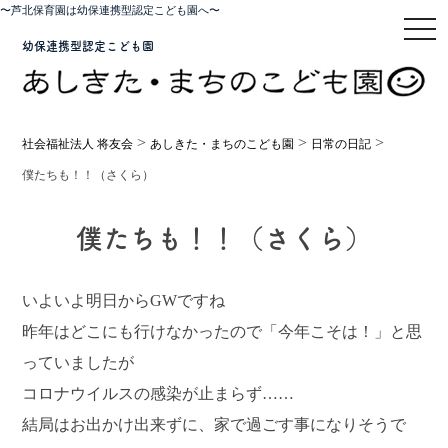
〜芦北保育園は幼保連携型認定こども園へ〜
toggl
幼保連携型認定こども園
>
>
>
社会福祉法人 将友会
あしきた・まちのこども園
日常の日記
僕たちも！！（さくら）
僕たちも！！（さくら）
いよいよ明日からGWですね
昨年はどこにも行けなかったので「今年こそは！」と思
っていましたが
コロナウイルスの感染が止まらず……
結局はお出かけ出来ずに、家で過ごす事になりそうで