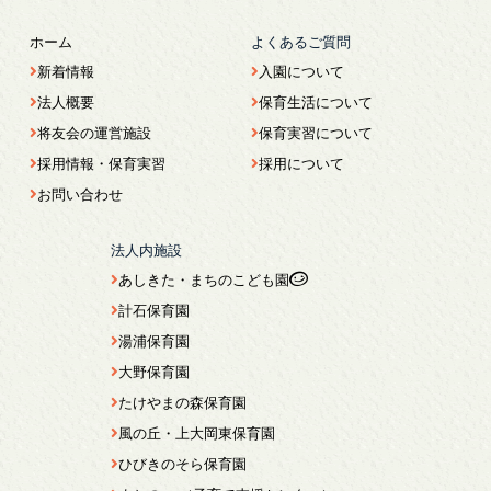
ホーム
よくあるご質問
新着情報
入園について
法人概要
保育生活について
将友会の運営施設
保育実習について
採用情報・保育実習
採用について
お問い合わせ
法人内施設
あしきた・まちのこども園
計石保育園
湯浦保育園
大野保育園
たけやまの森保育園
風の丘・上大岡東保育園
ひびきのそら保育園