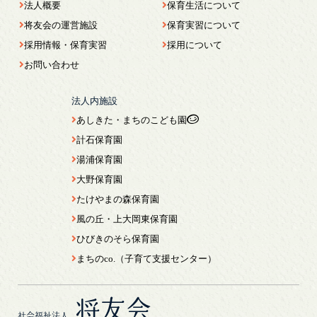
法人概要
保育生活について
将友会の運営施設
保育実習について
採用情報・保育実習
採用について
お問い合わせ
法人内施設
あしきた・まちのこども園
計石保育園
湯浦保育園
大野保育園
たけやまの森保育園
風の丘・上大岡東保育園
ひびきのそら保育園
まちのco.（子育て支援センター）
将友会
社会福祉法人