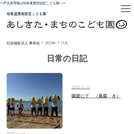
〜芦北保育園は幼保連携型認定こども園へ〜
toggl
幼保連携型認定こども園
>
>
社会福祉法人 将友会
2025年
11月
日常の日記
2025.11.10
園庭にて （風森 き）
2025.11.14