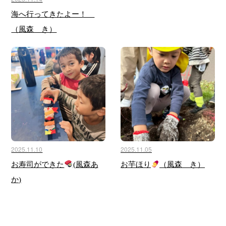
海へ行ってきたよー！
（風森 き）
2025.11.10
2025.11.05
お寿司ができた
(風森あ
お芋ほり
（風森 き）
か)