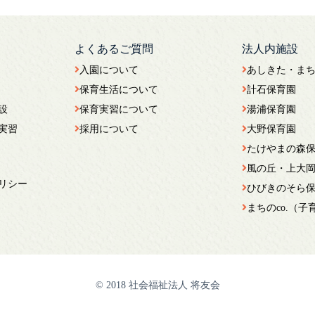
よくあるご質問
法人内施設
入園について
あしきた・ま
保育生活について
計石保育園
設
保育実習について
湯浦保育園
実習
採用について
大野保育園
たけやまの森
風の丘・上大
リシー
ひびきのそら
まちのco.（
© 2018 社会福祉法人 将友会