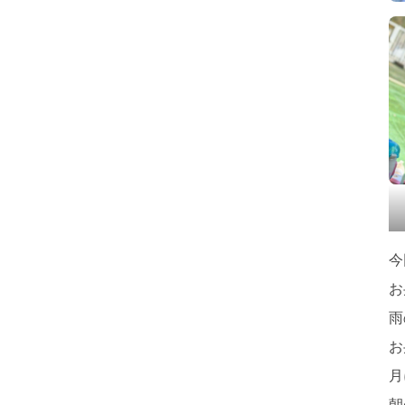
今
お
雨
お
月
朝