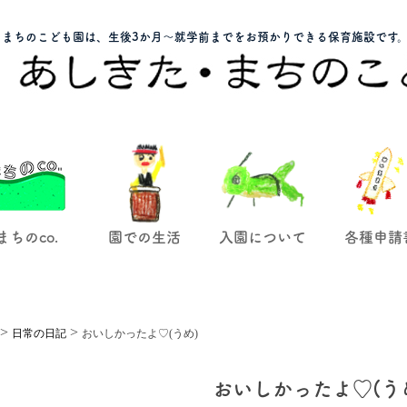
まちのこども園は、生後3か月～就学前までをお預かりできる保育施設です
まちのco.
園での生活
入園について
各種申請
>
>
日常の日記
おいしかったよ♡(うめ)
おいしかったよ♡(う