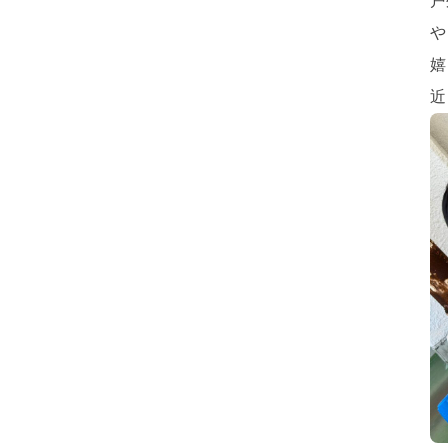
戸
や
嬉
近