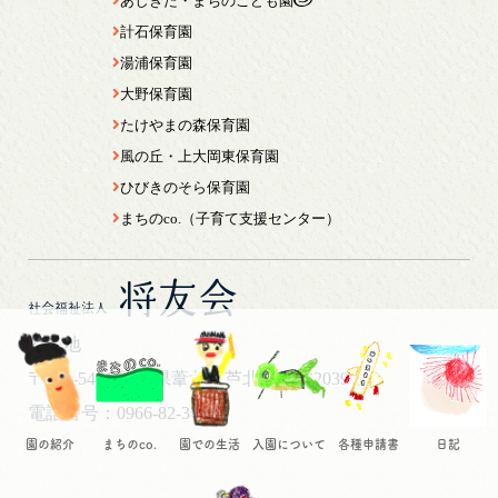
あしきた・まちのこども園
計石保育園
湯浦保育園
大野保育園
たけやまの森保育園
風の丘・上大岡東保育園
ひびきのそら保育園
まちのco.（子育て支援センター）
将友会
社会福祉法人
所在地
〒869-5461
熊本県葦北郡芦北町芦北2039
電話番号：0966-82-3044
園の紹介
まちのco.
園での生活
入園について
各種申請書
日記