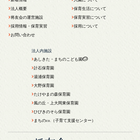
法人概要
保育生活について
将友会の運営施設
保育実習について
採用情報・保育実習
採用について
お問い合わせ
法人内施設
あしきた・まちのこども園
計石保育園
湯浦保育園
大野保育園
たけやまの森保育園
風の丘・上大岡東保育園
ひびきのそら保育園
まちのco.（子育て支援センター）