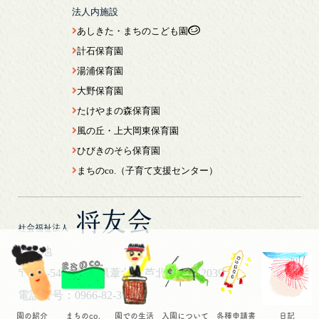
法人内施設
あしきた・まちのこども園
計石保育園
湯浦保育園
大野保育園
たけやまの森保育園
風の丘・上大岡東保育園
ひびきのそら保育園
まちのco.（子育て支援センター）
将友会
社会福祉法人
所在地
〒869-5461
熊本県葦北郡芦北町芦北2039
電話番号：0966-82-3044
園の紹介
まちのco.
園での生活
入園について
各種申請書
日記