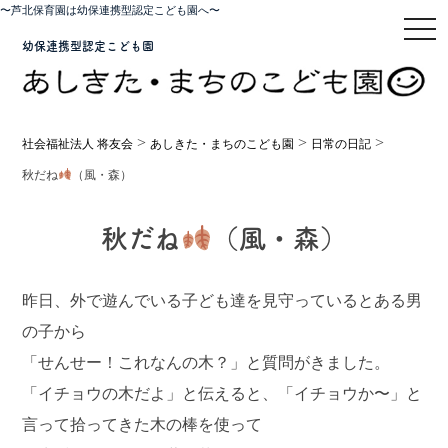
〜芦北保育園は幼保連携型認定こども園へ〜
toggl
幼保連携型認定こども園
>
>
>
社会福祉法人 将友会
あしきた・まちのこども園
日常の日記
秋だね
（風・森）
秋だね
（風・森）
昨日、外で遊んでいる子ども達を見守っているとある男
の子から
「せんせー！これなんの木？」と質問がきました。
「イチョウの木だよ」と伝えると、「イチョウか〜」と
言って拾ってきた木の棒を使って