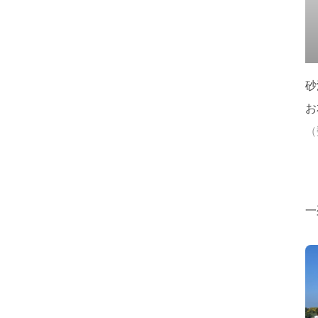
砂
お
（
一