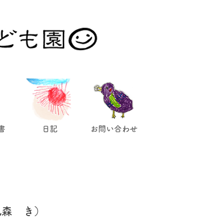
。
書
日記
お問い合わせ
風森 き）