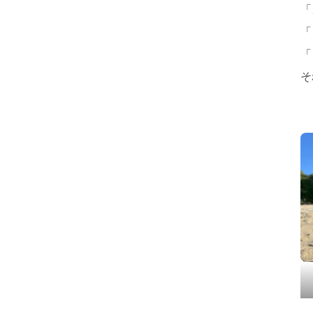
「
「
「
そ