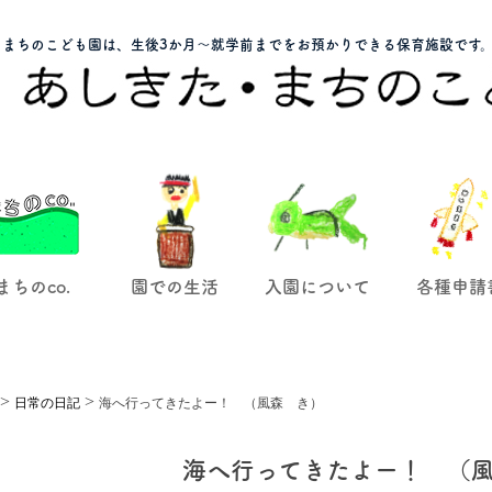
まちのこども園は、生後3か月～就学前までをお預かりできる保育施設です
まちのco.
園での生活
入園について
各種申請
>
>
日常の日記
海へ行ってきたよー！ （風森 き）
海へ行ってきたよー！ （