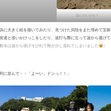
魚いないかな？
浜に大きく絵を描いてみたり、見つけた貝殻をまた埋めて宝探
友達と追いかけっこをしたり、波打ち際に立って波から逃げて
数名は波から逃げそびれて靴が少し濡れてしまいました
）
列に並んで・・「よーい、ドンっ！！」