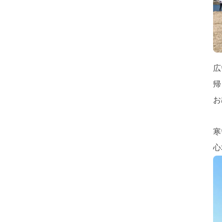
広
帰
お
寒
心