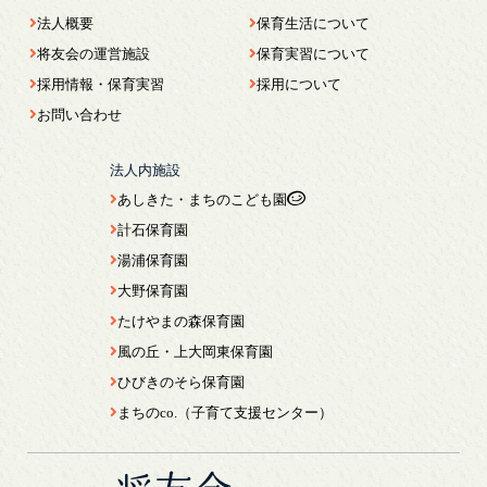
法人概要
保育生活について
将友会の運営施設
保育実習について
採用情報・保育実習
採用について
お問い合わせ
法人内施設
あしきた・まちのこども園
計石保育園
湯浦保育園
大野保育園
たけやまの森保育園
風の丘・上大岡東保育園
ひびきのそら保育園
まちのco.（子育て支援センター）