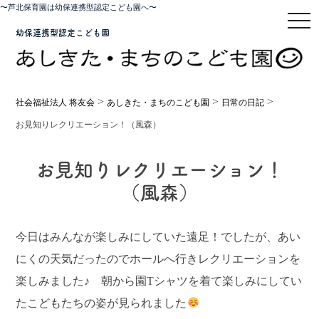
〜芦北保育園は幼保連携型認定こども園へ〜
toggl
幼保連携型認定こども園
>
>
>
社会福祉法人 将友会
あしきた・まちのこども園
日常の日記
お見知りレクリエーション！（風森）
お見知りレクリエーション！
（風森）
今日はみんなが楽しみにしていた遠足！でしたが、あい
にくの天気だったのでホールへ行きレクリエーションを
楽しみました♪ 朝から園Tシャツを着て楽しみにしてい
たこどもたちの姿が見られました