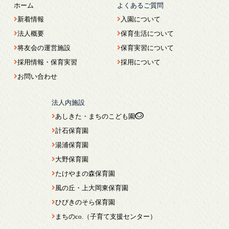
ホーム
よくあるご質問
新着情報
入園について
法人概要
保育生活について
将友会の運営施設
保育実習について
採用情報・保育実習
採用について
お問い合わせ
法人内施設
あしきた・まちのこども園
計石保育園
湯浦保育園
大野保育園
たけやまの森保育園
風の丘・上大岡東保育園
ひびきのそら保育園
まちのco.（子育て支援センター）