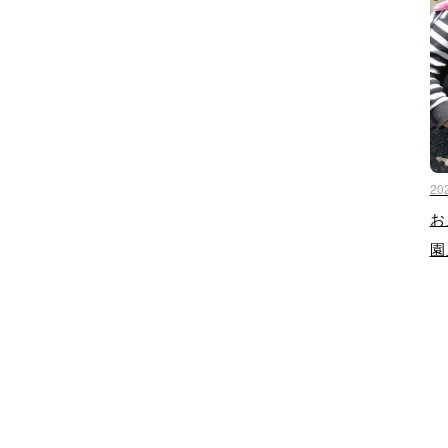
20
お
園