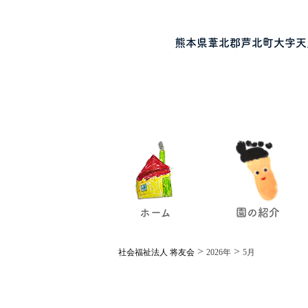
熊本県葦北郡芦北町大字天
ホーム
園の紹介
>
>
社会福祉法人 将友会
2026年
5月