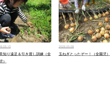
26.05.15
2026.05.08
見知り遠足＆引き渡し訓練（全
玉ねぎとったぞー！（全園児
児）