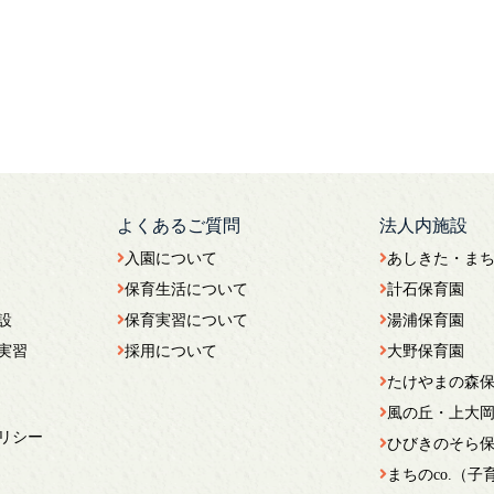
よくあるご質問
法人内施設
入園について
あしきた・ま
保育生活について
計石保育園
設
保育実習について
湯浦保育園
実習
採用について
大野保育園
たけやまの森
風の丘・上大
リシー
ひびきのそら
まちのco.（