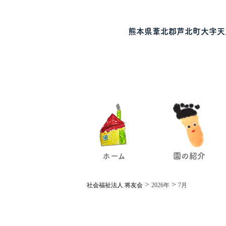
熊本県葦北郡芦北町大字天
ホーム
園の紹介
>
>
社会福祉法人 将友会
2026年
7月