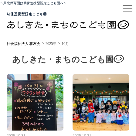
〜芦北保育園は幼保連携型認定こども園へ〜
toggl
幼保連携型認定こども園
>
>
社会福祉法人 将友会
2025年
10月
あしきた・まちのこども園
2025.10.31
2025.10.31