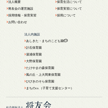
法人概要
保育生活について
将友会の運営施設
保育実習について
採用情報・保育実習
採用について
お問い合わせ
法人内施設
あしきた・まちのこども園
計石保育園
湯浦保育園
大野保育園
たけやまの森保育園
風の丘・上大岡東保育園
ひびきのそら保育園
まちのco.（子育て支援センター）
将友会
社会福祉法人