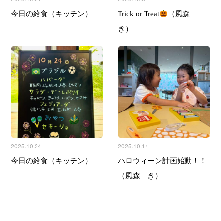
今日の給食（キッチン）
Trick or Treat
（風森
き）
2025.10.24
2025.10.14
今日の給食（キッチン）
ハロウィーン計画始動！！
（風森 き）