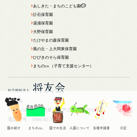
あしきた・まちのこども園
計石保育園
湯浦保育園
大野保育園
たけやまの森保育園
風の丘・上大岡東保育園
ひびきのそら保育園
まちのco.（子育て支援センター）
将友会
社会福祉法人
所在地
〒869-5461
熊本県葦北郡芦北町芦北2039
電話番号：0966-82-3044
園の紹介
まちのco.
園での生活
入園について
各種申請書
日記