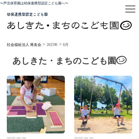
〜芦北保育園は幼保連携型認定こども園へ〜
toggl
幼保連携型認定こども園
>
>
社会福祉法人 将友会
2025年
6月
あしきた・まちのこども園
2025.06.26
2025.06.20