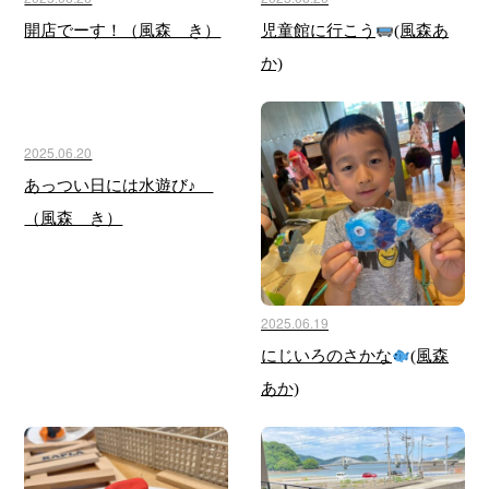
開店でーす！（風森 き）
児童館に行こう
(風森あ
か)
2025.06.20
あっつい日には水遊び♪
（風森 き）
2025.06.19
にじいろのさかな
(風森
あか)