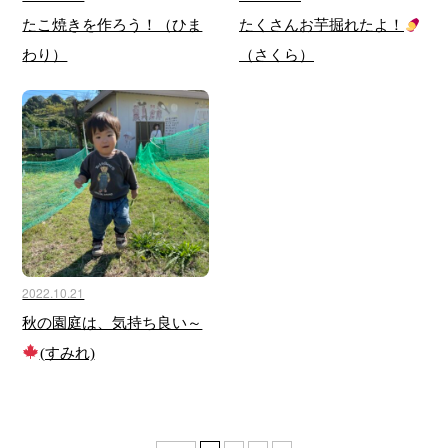
たこ焼きを作ろう！（ひま
たくさんお芋掘れたよ！
わり）
（さくら）
2022.10.21
秋の園庭は、気持ち良い～
(すみれ)