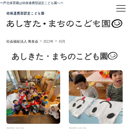
〜芦北保育園は幼保連携型認定こども園へ〜
toggl
幼保連携型認定こども園
>
>
社会福祉法人 将友会
2022年
10月
あしきた・まちのこども園
2022.10.31
2022.10.31