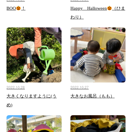
BOO
！
Happy Halloween
（ひま
わり）
2022.10.28
2022.10.27
大きくなりますように(う
大きなお風呂（もも）
め)