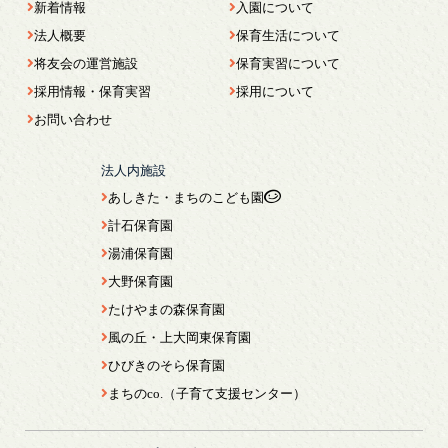
新着情報
入園について
法人概要
保育生活について
将友会の運営施設
保育実習について
採用情報・保育実習
採用について
お問い合わせ
法人内施設
あしきた・まちのこども園
計石保育園
湯浦保育園
大野保育園
たけやまの森保育園
風の丘・上大岡東保育園
ひびきのそら保育園
まちのco.（子育て支援センター）