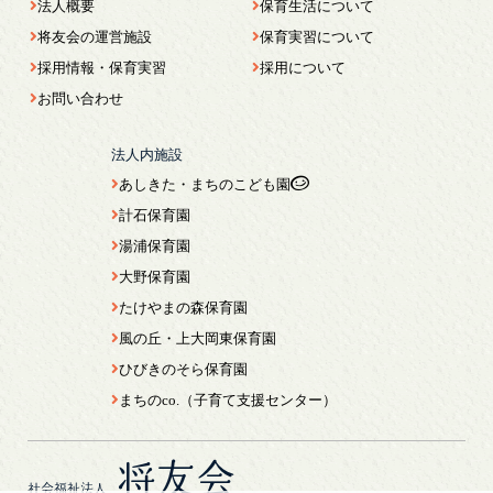
法人概要
保育生活について
将友会の運営施設
保育実習について
採用情報・保育実習
採用について
お問い合わせ
法人内施設
あしきた・まちのこども園
計石保育園
湯浦保育園
大野保育園
たけやまの森保育園
風の丘・上大岡東保育園
ひびきのそら保育園
まちのco.（子育て支援センター）
将友会
社会福祉法人