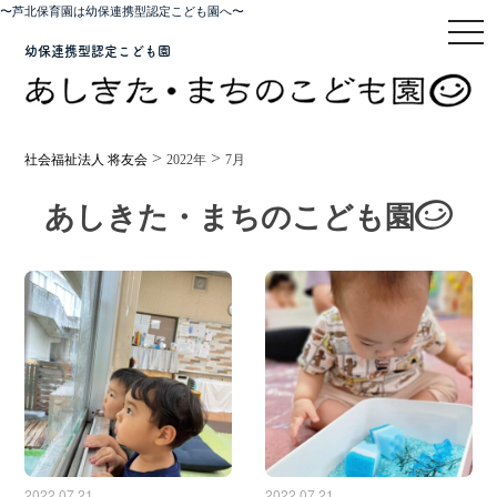
〜芦北保育園は幼保連携型認定こども園へ〜
toggl
幼保連携型認定こども園
>
>
社会福祉法人 将友会
2022年
7月
あしきた・まちのこども園
2022.07.21
2022.07.21