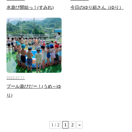
水遊び開始っ！(すみれ)
今日のゆり組さん（ゆり）
2022.07.11
プール遊びだー！(うめ～ゆ
り)
1 / 2
1
2
»