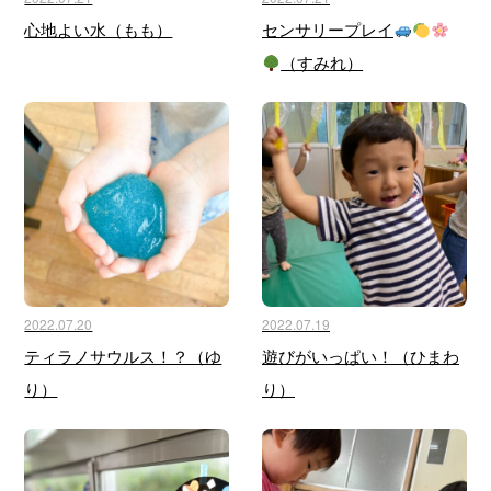
心地よい水（もも）
センサリープレイ
（すみれ）
2022.07.20
2022.07.19
ティラノサウルス！？（ゆ
遊びがいっぱい！（ひまわ
り）
り）