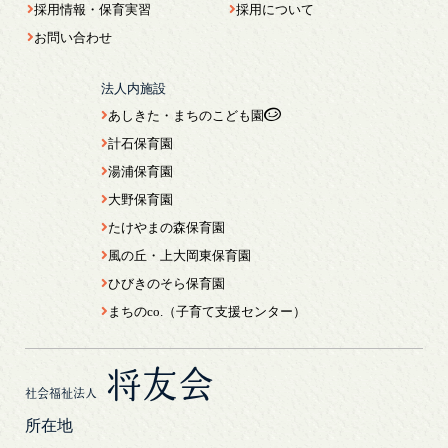
採用情報・保育実習
採用について
お問い合わせ
法人内施設
あしきた・まちのこども園
計石保育園
湯浦保育園
大野保育園
たけやまの森保育園
風の丘・上大岡東保育園
ひびきのそら保育園
まちのco.（子育て支援センター）
将友会
社会福祉法人
所在地