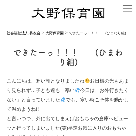
toggl
>
>
社会福祉法人 将友会
大野保育園
できたーっ！！！ (ひまわり組)
できたーっ！！！ (ひまわ
り組)
こんにちは、寒い朝となりましたね
お日様の光もあま
り見られず…子ども達も「寒い
今日は、お外行きたく
ない」と言っていました
でも、寒い時こそ体を動かし
て温めようね!!
と言いつつ、外に出てしまえばおもちゃの倉庫へビュー
ッと行ってしまいました(笑)早速お気に入りのおもちゃ