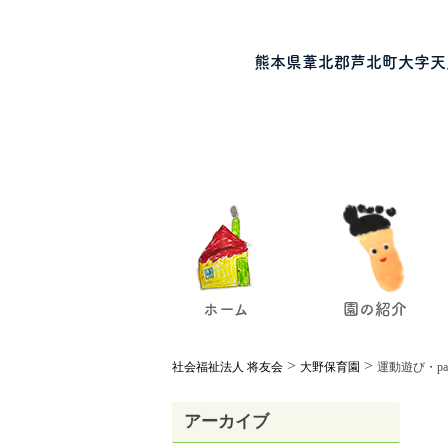
熊本県葦北郡芦北町大字天
ホーム
園の紹介
>
>
社会福祉法人 将友会
大野保育園
運動遊び・pa
アーカイブ