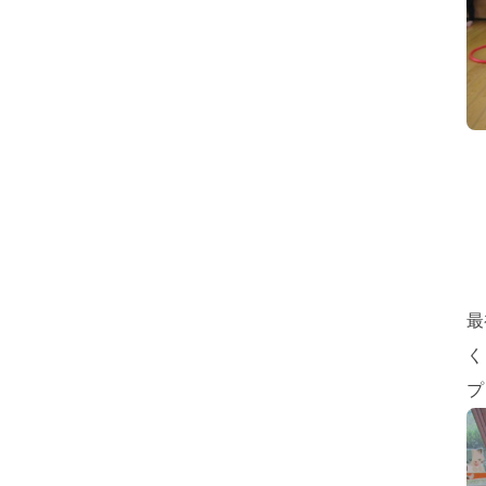
最
く
プ