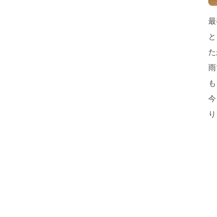
最
と
た
雨
も
今
り