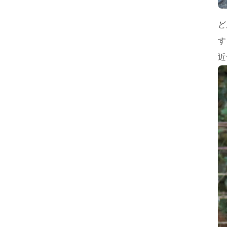
ど
す
近