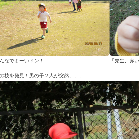
んなでよーいドン！
「先生、赤
の枝を発見！男の子２人が突然、、、