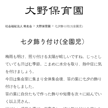
>
>
社会福祉法人 将友会
大野保育園
七夕飾り付け(全園児）
七夕飾り付け(全園児）
梅雨も明け、照り付ける太陽が眩しいですね。じっとし
ていても汗ばむ季節。こまめに水分を取り、熱中症に気
を付けましょう。
今日は集会室に集まり全体集会後、笹の葉に七夕の飾り
付けをしました。
笹の葉に自分たちで作った飾りや短冊を次々に結んでい
く以上児さん。