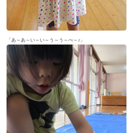
「あ～あ～い～い～う～う～べ～♪」