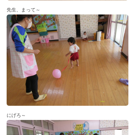
先生、まって～
にげろ～