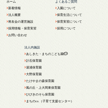
ホーム
よくあるご質問
新着情報
入園について
法人概要
保育生活について
将友会の運営施設
保育実習について
採用情報・保育実習
採用について
お問い合わせ
法人内施設
あしきた・まちのこども園
計石保育園
湯浦保育園
大野保育園
たけやまの森保育園
風の丘・上大岡東保育園
ひびきのそら保育園
まちのco.（子育て支援センター）