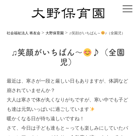
toggl
>
>
社会福祉法人 将友会
大野保育園
♫笑顔がいちばん～
♪（全園児）
♫笑顔がいちばん～
♪（全園
児）
最近は、寒さが一段と厳しい日もありますが、体調など
崩されていませんか？
大人は寒さで体が丸くなりがちですが、寒い中でも子ど
も達は元気いっぱいに過ごしています
暖かくなる日が待ち遠しいですね！
さて、今日は子ども達もと～っても楽しみにしていたバ