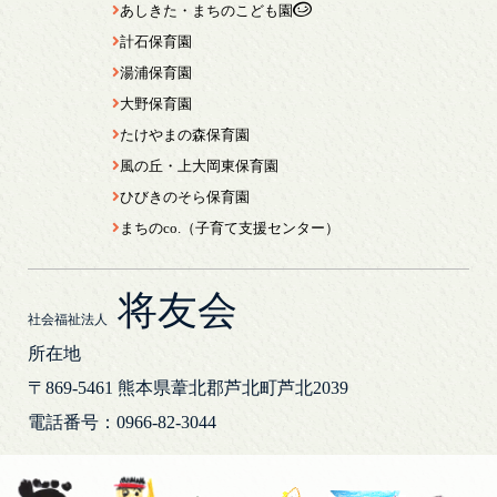
あしきた・まちのこども園
計石保育園
湯浦保育園
大野保育園
たけやまの森保育園
風の丘・上大岡東保育園
ひびきのそら保育園
まちのco.（子育て支援センター）
将友会
社会福祉法人
所在地
〒869-5461
熊本県葦北郡芦北町芦北2039
電話番号：0966-82-3044