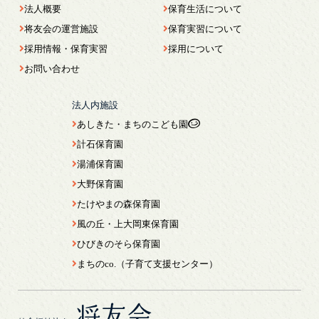
法人概要
保育生活について
将友会の運営施設
保育実習について
採用情報・保育実習
採用について
お問い合わせ
法人内施設
あしきた・まちのこども園
計石保育園
湯浦保育園
大野保育園
たけやまの森保育園
風の丘・上大岡東保育園
ひびきのそら保育園
まちのco.（子育て支援センター）
将友会