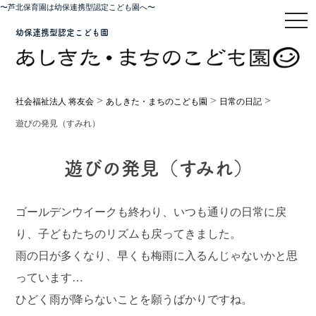
〜芦北保育園は幼保連携型認定こども園へ〜
toggl
幼保連携型認定こども園
>
>
>
社会福祉法人 将友会
あしきた・まちのこども園
日常の日記
遊びの発見（すみれ）
遊びの発見（すみれ）
ゴールデンウイークも終わり、いつも通りの日常に戻
り、子どもたちのリズムも戻ってきました。
雨の日が多くなり、早くも梅雨に入るんじゃないかと思
っています…
ひどく雨が降らないことを願うばかりですね。