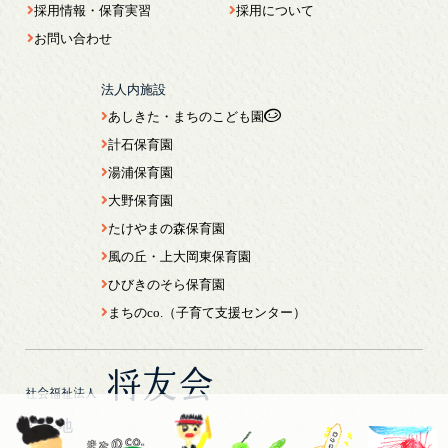
採用情報・保育実習
採用について
お問い合わせ
法人内施設
あしきた・まちのこども園
計石保育園
湯浦保育園
大野保育園
たけやまの森保育園
風の丘・上大岡東保育園
ひびきのそら保育園
まちのco.（子育て支援センター）
将友会
社会福祉法人
所在地