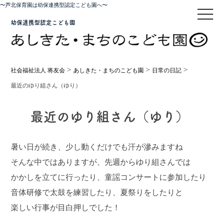
〜芦北保育園は幼保連携型認定こども園へ〜
toggl
幼保連携型認定こども園
>
>
>
社会福祉法人 将友会
あしきた・まちのこども園
日常の日記
最近のゆり組さん（ゆり）
最近のゆり組さん（ゆり）
暑い日が続き、少し動くだけでも汗が滲みますね
そんな中ではありますが、先週からゆり組さんでは
かかしを立てに行ったり、童謡コンサートに参加したり
音体研修で太鼓を練習したり、夏祭りをしたりと
楽しい行事が目白押しでした！