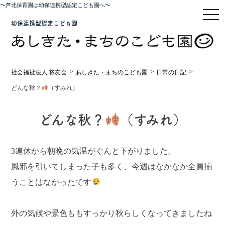
〜芦北保育園は幼保連携型認定こども園へ〜
toggl
幼保連携型認定こども園
>
>
>
社会福祉法人 将友会
あしきた・まちのこども園
日常の日記
どんな秋？
（すみれ）
どんな秋？
（すみれ）
3連休から朝晩の気温がぐんと下がりました。
風邪を引いてしまった子も多く、今週はなかなか全員揃
うことはなかったです
外の気候や景色ももすっかり秋らしくなってきましたね