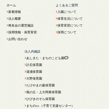
ホーム
よくあるご質問
新着情報
入園について
法人概要
保育生活について
将友会の運営施設
保育実習について
採用情報・保育実習
採用について
お問い合わせ
法人内施設
あしきた・まちのこども園
計石保育園
湯浦保育園
大野保育園
たけやまの森保育園
風の丘・上大岡東保育園
ひびきのそら保育園
まちのco.（子育て支援センター）