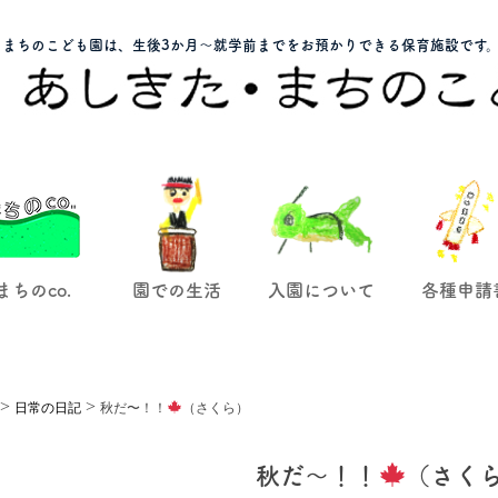
まちのこども園は、生後3か月～就学前までをお預かりできる保育施設です
まちのco.
園での生活
入園について
各種申請
>
>
日常の日記
秋だ〜！！
（さくら）
秋だ〜！！
（さく