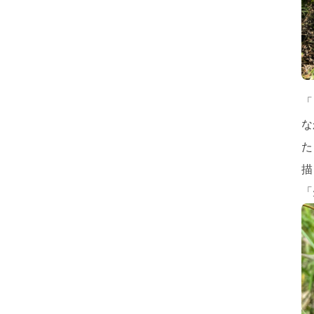
「
な
た
描
「