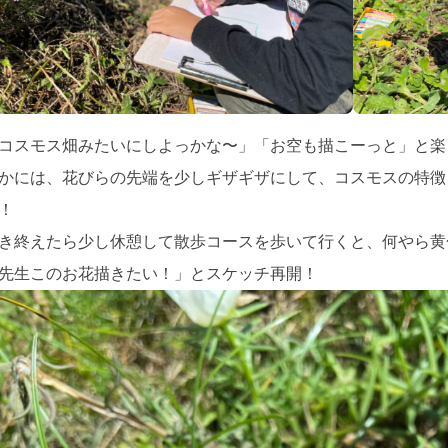
コスモス畑みたいにしよっかな〜」「お空も描こーっと」と楽
かには、花びらの先端を少しギザギザにして、コスモスの特徴
！
き終えたら少し休憩して散歩コースを歩いて行くと、何やら黄
先生このお花描きたい！」とスケッチ再開！