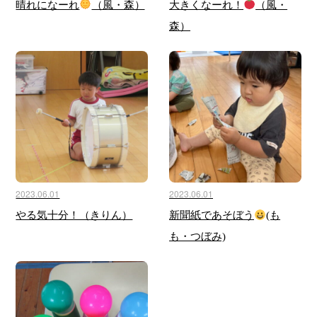
晴れになーれ
（風・森）
大きくなーれ！
（風・
森）
2023.06.01
2023.06.01
やる気十分！（きりん）
新聞紙であそぼう
(も
も・つぼみ)