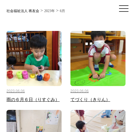
toggl
>
>
社会福祉法人 将友会
2023年
6月
2023.06.06
2023.06.06
雨の６月６日（りすぐみ）
てづくり（きりん）