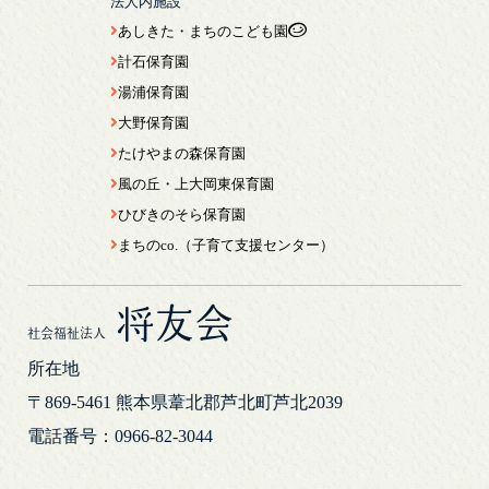
法人内施設
あしきた・まちのこども園
計石保育園
湯浦保育園
大野保育園
たけやまの森保育園
風の丘・上大岡東保育園
ひびきのそら保育園
まちのco.（子育て支援センター）
将友会
社会福祉法人
所在地
〒869-5461
熊本県葦北郡芦北町芦北2039
電話番号：0966-82-3044