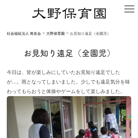
toggl
>
>
社会福祉法人 将友会
大野保育園
お見知り遠足（全園児）
お見知り遠足（全園児）
今日は、皆が楽しみにしていたお見知り遠足でした
が…。雨となってしまいました。少しでも遠足気分を味
わってもらおうと体操やゲームをして楽しみました。