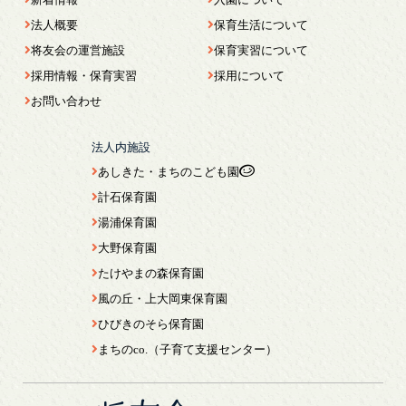
法人概要
保育生活について
将友会の運営施設
保育実習について
採用情報・保育実習
採用について
お問い合わせ
法人内施設
あしきた・まちのこども園
計石保育園
湯浦保育園
大野保育園
たけやまの森保育園
風の丘・上大岡東保育園
ひびきのそら保育園
まちのco.（子育て支援センター）