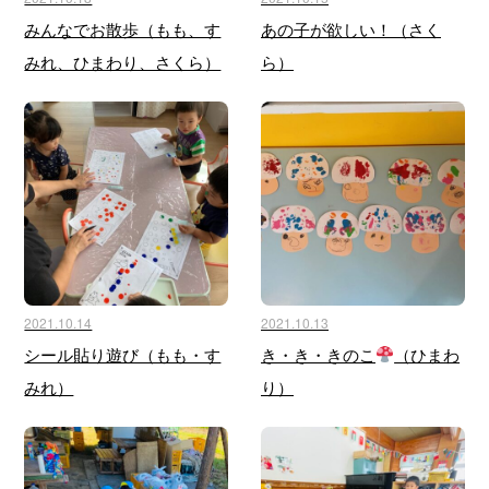
みんなでお散歩（もも、す
あの子が欲しい！（さく
みれ、ひまわり、さくら）
ら）
2021.10.14
2021.10.13
シール貼り遊び（もも・す
き・き・きのこ
（ひまわ
みれ）
り）