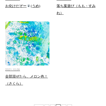
お化けだぞー
(うめ)
落ち葉遊び（もも・すみ
れ）
2021.10.06
全部混ぜたら、メロン色！
（さくら）