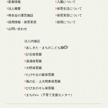
新着情報
入園について
法人概要
保育生活について
将友会の運営施設
保育実習について
採用情報・保育実習
採用について
お問い合わせ
法人内施設
あしきた・まちのこども園
計石保育園
湯浦保育園
大野保育園
たけやまの森保育園
風の丘・上大岡東保育園
ひびきのそら保育園
まちのco.（子育て支援センター）