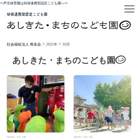
〜芦北保育園は幼保連携型認定こども園へ〜
toggl
幼保連携型認定こども園
>
>
社会福祉法人 将友会
2021年
10月
あしきた・まちのこども園
2021.10.18
2021.10.15